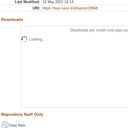
Last Modified:
16 Mar 2021 14:14
URI:
https://tesi.luiss.it/id/eprint/28668
Downloads
Downloads per month over past ye
Loading...
Repository Staff Only
View Item