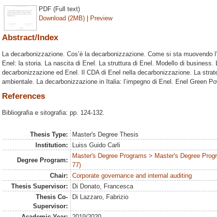
PDF (Full text)
Download (2MB)
|
Preview
Abstract/Index
La decarbonizzazione. Cos’è la decarbonizzazione. Come si sta muovendo l’Eu
Enel: la storia. La nascita di Enel. La struttura di Enel. Modello di business
decarbonizzazione ed Enel. Il CDA di Enel nella decarbonizzazione. La strat
ambientale. La decarbonizzazione in Italia: l’impegno di Enel. Enel Green P
References
Bibliografia e sitografia: pp. 124-132.
Thesis Type:
Master's Degree Thesis
Institution:
Luiss Guido Carli
Master's Degree Programs > Master's Degree Progra
Degree Program:
77)
Chair:
Corporate governance and internal auditing
Thesis Supervisor:
Di Donato, Francesca
Thesis Co-
Di Lazzaro, Fabrizio
Supervisor:
Academic Year:
2019/2020