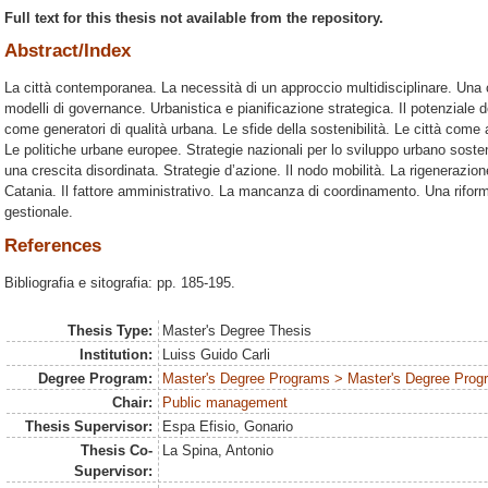
Full text for this thesis not available from the repository.
Abstract/Index
La città contemporanea. La necessità di un approccio multidisciplinare. Una 
modelli di governance. Urbanistica e pianificazione strategica. Il potenziale d
come generatori di qualità urbana. Le sfide della sostenibilità. Le città come a
Le politiche urbane europee. Strategie nazionali per lo sviluppo urbano sostenib
una crescita disordinata. Strategie d’azione. Il nodo mobilità. La rigenerazion
Catania. Il fattore amministrativo. La mancanza di coordinamento. Una rifor
gestionale.
References
Bibliografia e sitografia: pp. 185-195.
Thesis Type:
Master's Degree Thesis
Institution:
Luiss Guido Carli
Degree Program:
Master's Degree Programs > Master's Degree Progr
Chair:
Public management
Thesis Supervisor:
Espa Efisio, Gonario
Thesis Co-
La Spina, Antonio
Supervisor: