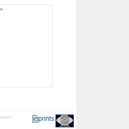
ar
thampton.