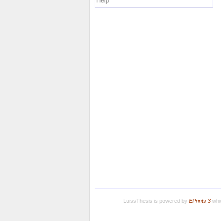
Help
LuissThesis is powered by
EPrints 3
whic