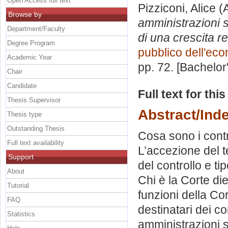
Open Access full text
Pizziconi, Alice
(A
Browse by
amministrazioni st
Department/Faculty
di una crescita re
Degree Program
pubblico dell'ec
Academic Year
pp. 72. [Bachelor
Chair
Candidate
Full text for thi
Thesis Supervisor
Abstract/Ind
Thesis type
Outstanding Thesis
Cosa sono i contro
Full text availability
L’accezione del te
Support
del controllo e ti
About
Chi è la Corte di
Tutorial
funzioni della Cor
FAQ
destinatari dei cont
Statistics
amministrazioni so