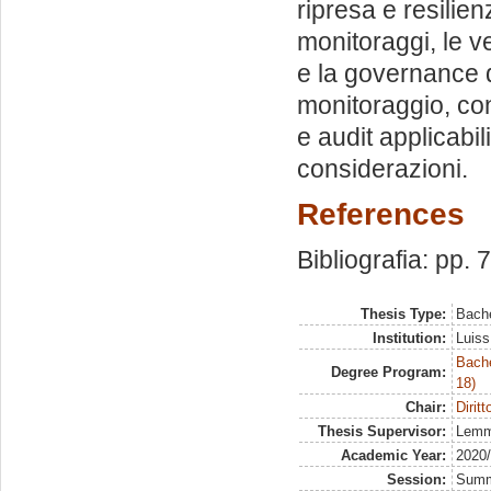
ripresa e resilien
monitoraggi, le ve
e la governance 
monitoraggio, cont
e audit applicabil
considerazioni.
References
Bibliografia: pp. 
Thesis Type:
Bache
Institution:
Luiss
Bache
Degree Program:
18)
Chair:
Dirit
Thesis Supervisor:
Lemm
Academic Year:
2020
Session:
Sum