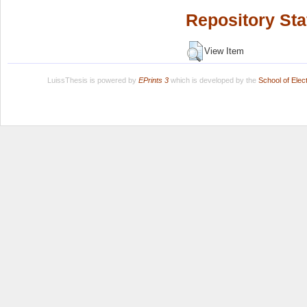
Repository Sta
View Item
LuissThesis is powered by
EPrints 3
which is developed by the
School of Ele