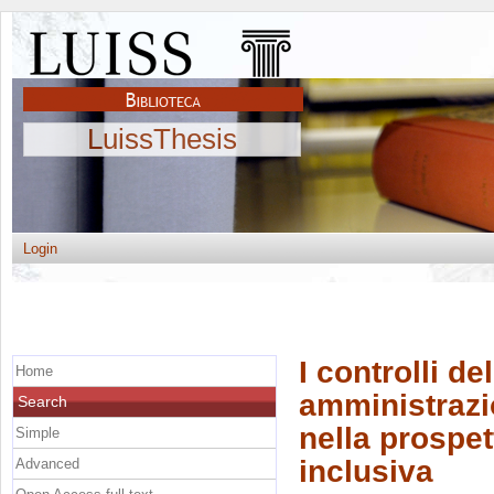
LuissThesis
Login
I controlli de
Home
amministrazio
Search
nella prospet
Simple
inclusiva
Advanced