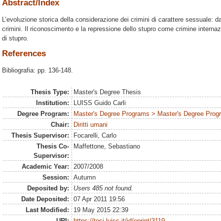
Abstract/Index
L’evoluzione storica della considerazione dei crimini di carattere sessuale: d
crimini. Il riconoscimento e la repressione dello stupro come crimine internazi
di stupro.
References
Bibliografia: pp. 136-148.
Thesis Type:
Master's Degree Thesis
Institution:
LUISS Guido Carli
Degree Program:
Master's Degree Programs > Master's Degree Progra
Chair:
Diritti umani
Thesis Supervisor:
Focarelli, Carlo
Thesis Co-
Maffettone, Sebastiano
Supervisor:
Academic Year:
2007/2008
Session:
Autumn
Deposited by:
Users 485 not found.
Date Deposited:
07 Apr 2011 19:56
Last Modified:
19 May 2015 22:39
URI:
https://tesi.luiss.it/id/eprint/3119