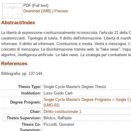
PDF (Full text)
Download (1MB)
|
Preview
Abstract/Index
La libertà di espressione costituzionalmente riconosciuta: l'articolo 21 della
caratterizzanti. Tipologia di tutela. Il diritto dell'informazione. Libertà di mani
informare. Il diritto ad informare. Costituzione e media. Verità e menzogna. L'er
concetto di menzogna. La disinformazione tramite web: la "fake news". Inqu
algoritmi, intelligenza artificiale. Le fake news. La strategia per combattere l
References
Bibliografia: pp. 137-144.
Thesis Type:
Single Cycle Master's Degree Thesis
Institution:
Luiss Guido Carli
Single Cycle Master's Degree Programs > Single C
Degree Program:
(LMG-01)
Chair:
Diritto costituzionale 1
Thesis Supervisor:
Bifulco, Raffaele
Thesis Co-
Piccirilli, Giovanni
Supervisor: