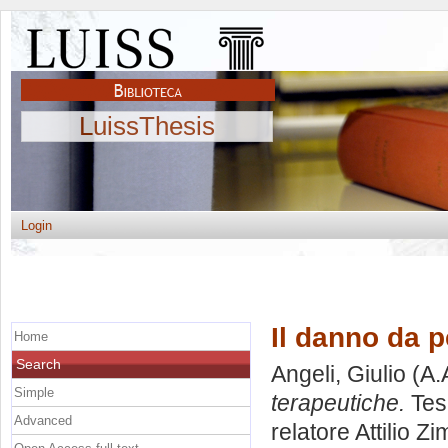
LuissThesis
Login
Il danno da p
Home
Search
Angeli, Giulio
(A.
Simple
terapeutiche.
Tesi
Advanced
relatore
Attilio Z