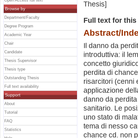
Open Access full text
Thesis]
Browse by
Department/Faculty
Full text for thi
Degree Program
Abstract/Ind
Academic Year
Chair
Il danno da perdit
Candidate
introduttiva: il le
Thesis Supervisor
concetto giuridic
Thesis type
perdita di chance
Outstanding Thesis
risarcitori (cenni 
Full text availability
applicazione dell
Support
danno da perdita 
About
sanitario. Le posi
Tutorial
uno stato di malat
FAQ
tema di nesso cau
Statistics
chance cd. non p