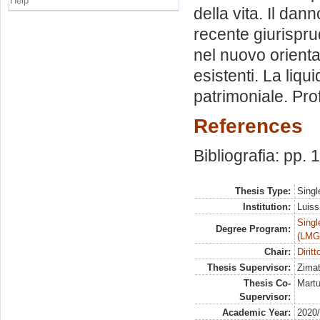
Help
della vita. Il dan
recente giurisprude
nel nuovo orientam
esistenti. La liq
patrimoniale. Prof
References
Bibliografia: pp.
Thesis Type:
Singl
Institution:
Luiss
Singl
Degree Program:
(LMG
Chair:
Diritt
Thesis Supervisor:
Zimat
Thesis Co-
Martu
Supervisor:
Academic Year:
2020