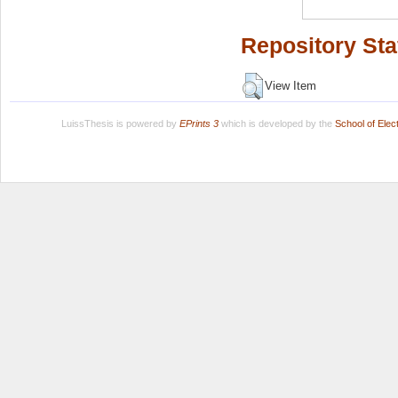
Repository Sta
View Item
LuissThesis is powered by
EPrints 3
which is developed by the
School of Ele