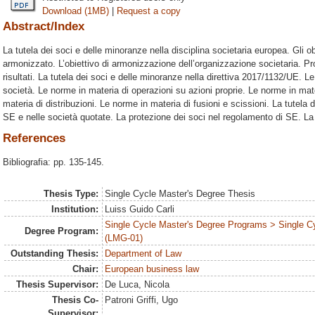
Download (1MB)
|
Request a copy
Abstract/Index
La tutela dei soci e delle minoranze nella disciplina societaria europea. Gli obi
armonizzato. L’obiettivo di armonizzazione dell’organizzazione societaria. P
risultati. La tutela dei soci e delle minoranze nella direttiva 2017/1132/UE. L
società. Le norme in materia di operazioni su azioni proprie. Le norme in mate
materia di distribuzioni. Le norme in materia di fusioni e scissioni. La tutela
SE e nelle società quotate. La protezione dei soci nel regolamento di SE. La t
References
Bibliografia: pp. 135-145.
Thesis Type:
Single Cycle Master's Degree Thesis
Institution:
Luiss Guido Carli
Single Cycle Master's Degree Programs > Single C
Degree Program:
(LMG-01)
Outstanding Thesis:
Department of Law
Chair:
European business law
Thesis Supervisor:
De Luca, Nicola
Thesis Co-
Patroni Griffi, Ugo
Supervisor: