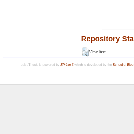
Repository Sta
View Item
LuissThesis is powered by
EPrints 3
which is developed by the
School of Ele