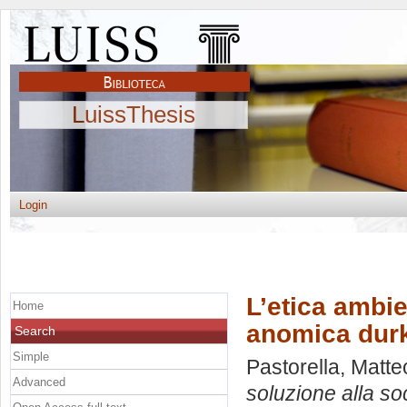
LuissThesis
Login
L’etica ambie
Home
anomica dur
Search
Simple
Pastorella, Matte
Advanced
soluzione alla s