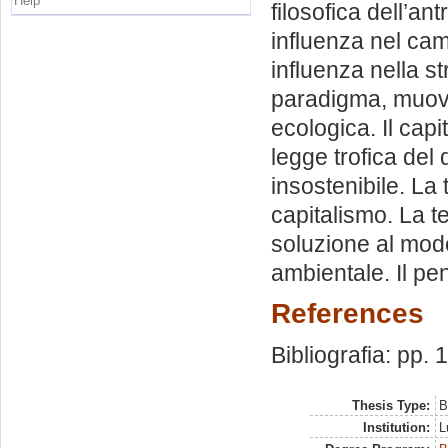
Help
filosofica dell’a
influenza nel ca
influenza nella s
paradigma, muove
ecologica. Il cap
legge trofica del
insostenibile. La
capitalismo. La t
soluzione al mode
ambientale. Il pe
References
Bibliografia: pp. 
Thesis Type:
B
Institution:
L