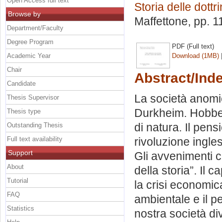
Open Access full text
Storia delle dottr
Browse by
Maffettone
, pp. 
Department/Faculty
Degree Program
PDF (Full text)
Academic Year
Download (1MB)
Chair
Abstract/Ind
Candidate
La società anomi
Thesis Supervisor
Durkheim. Hobbes
Thesis type
di natura. Il pens
Outstanding Thesis
Full text availability
rivoluzione ingle
Support
Gli avvenimenti c
About
della storia”. Il
Tutorial
la crisi economic
FAQ
ambientale e il p
Statistics
nostra società div