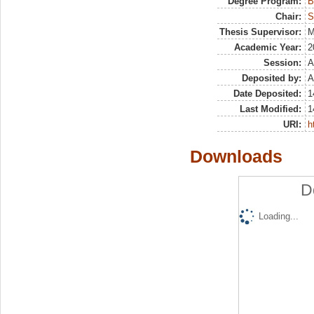
Degree Program:
B
Chair:
S
Thesis Supervisor:
M
Academic Year:
2
Session:
A
Deposited by:
A
Date Deposited:
1
Last Modified:
1
URI:
h
Downloads
D
Loading...