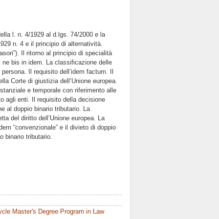
della l. n. 4/1929 al d.lgs. 74/2000 e la
929 n. 4 e il principio di alternatività.
ri”). Il ritorno al principio di specialità
el ne bis in idem. La classificazione delle
ersona. Il requisito dell’idem factum. Il
lla Corte di giustizia dell’Unione europea.
ostanziale e temporale con riferimento alle
agli enti. Il requisito della decisione
e al doppio binario tributario. La
tta del diritto dell’Unione europea. La
n idem “convenzionale” e il divieto di doppio
 binario tributario.
ycle Master's Degree Program in Law