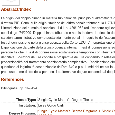
Abstract/Index
Le origini del doppio binario in materia tributaria: dal principio di alternatività 
direttiva PIF. Cenni sulle origini storiche del diritto penale tributario: la l. 7/1/1
L’introduzione del cumulo di sanzioni: il d.l. n. 429/1982 (cd. “manette agli evaso
con il d.lgs. 74/2000. Doppio binario tributario e ne bis in idem. Il principio d
sanzioni amministrative come sostanzialmente penali. Il requisito dell’eadem p
test di connessione nella giurisprudenza della Corte EDU. L’interpretazione de
L’applicazione da parte della giurisprudenza interna. Il test di connessione s
persone fisiche. Il test di connessione sostanziale e temporale con riferimento 
definitiva. Soluzioni de jure condito e prospettive de jure condendo in relazion
proporzionalità del trattamento sanzionatorio complessivo. L’applicazione dire
questione di legittimità costituzionale dell’art. 649 c.p.p. I limiti del ne bis i
processo come diritto della persona. Le alternative de jure condendo al doppio
References
Bibliografia: pp. 167-194.
Thesis Type:
Single Cycle Master's Degree Thesis
Institution:
Luiss Guido Carli
Single Cycle Master's Degree Programs > Single C
Degree Program: