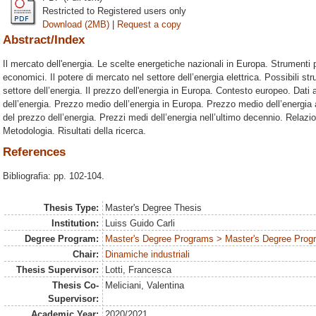
Restricted to Registered users only
Download (2MB)
|
Request a copy
Abstract/Index
Il mercato dell'energia. Le scelte energetiche nazionali in Europa. Strumenti p
economici. Il potere di mercato nel settore dell’energia elettrica. Possibili s
settore dell’energia. Il prezzo dell'energia in Europa. Contesto europeo. Dati
dell’energia. Prezzo medio dell’energia in Europa. Prezzo medio dell’energia
del prezzo dell’energia. Prezzi medi dell’energia nell’ultimo decennio. Relazi
Metodologia. Risultati della ricerca.
References
Bibliografia: pp. 102-104.
Thesis Type:
Master's Degree Thesis
Institution:
Luiss Guido Carli
Degree Program:
Master's Degree Programs > Master's Degree Progr
Chair:
Dinamiche industriali
Thesis Supervisor:
Lotti, Francesca
Thesis Co-
Meliciani, Valentina
Supervisor:
Academic Year:
2020/2021