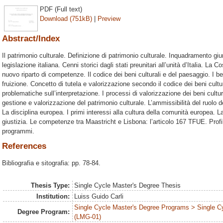
PDF (Full text)
Download (751kB)
|
Preview
Abstract/Index
Il patrimonio culturale. Definizione di patrimonio culturale. Inquadramento giuri
legislazione italiana. Cenni storici dagli stati preunitari all’unità d’Italia. La Co
nuovo riparto di competenze. Il codice dei beni culturali e del paesaggio. I beni
fruizione. Concetto di tutela e valorizzazione secondo il codice dei beni cult
problematiche sull’interpretazione. I processi di valorizzazione dei beni cultural
gestione e valorizzazione del patrimonio culturale. L’ammissibilità del ruolo dei
La disciplina europea. I primi interessi alla cultura della comunità europea. L
giustizia. Le competenze tra Maastricht e Lisbona: l’articolo 167 TFUE. Profilo
programmi.
References
Bibliografia e sitografia: pp. 78-84.
Thesis Type:
Single Cycle Master's Degree Thesis
Institution:
Luiss Guido Carli
Single Cycle Master's Degree Programs > Single C
Degree Program:
(LMG-01)