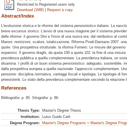
Restricted to Registered users only
Download (1MB)
|
Request a copy
Abstract/Index
L'evoluzione storica e le riforme del sistema pensionistico italiano. La nascit
breve excursus storico. L'avvio di una nuova stagione per il sistema previdenz
delle riforme: il governo Dini e l'invio di una nuova era: dal retributivo al con
Maroni: restrizioni, scaloni, totalizzazione. Riforma Prodi-Damiano 2007: una 
quote. Una prospettiva strutturale: la riforma Fornero. Le misure del governo 
espansivi. Il governo draghi, da quota 100 a quota 102: la fine di una misura
previdenza pubblica a quella complementare. La previdenza italiana, un sistem
disamina. I profili di un buon sistema pensionistico: adeguato, sostenibile, inc
dalla prospettiva europea a quella nazionale: l'approccio complementare. Una f
pensione: disciplina normativa, vantaggi fiscali e tipologia. Le tipologie di fon
preesistenti. Lo stato della previdenza complementare secondo la relazion
References
Bibliografia: p. 85. Sitografia: p. 86.
Thesis Type:
Master's Degree Thesis
Institution:
Luiss Guido Carli
Degree Program:
Master's Degree Programs > Master's Degree Progr