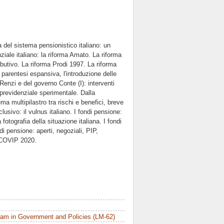
a del sistema pensionistico italiano: un
iale italiano: la riforma Amato. La riforma
tributivo. La riforma Prodi 1997. La riforma
parentesi espansiva, l'introduzione delle
Renzi e del governo Conte (I): interventi
 previdenziale sperimentale. Dalla
a multipilastro tra rischi e benefici, breve
lusivo: il vulnus italiano. I fondi pensione:
otografia della situazione italiana. I fondi
di pensione: aperti, negoziali, PIP,
e COVIP 2020.
am in Government and Policies (LM-62)