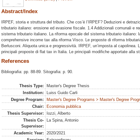
Abstract/Index
IRPEF, storia e struttura del tributo. Che cos’è l’IRPEF? Deduzioni e detrazion
tributario italiano: erosione ed evasione fiscale. 1.4 Addizionali comunali e reg
sistema tributario italiano. La riforma epocale del sistema tributario italiano: l
comprehensive income tax alla riforma Visco. Le proposte di riforma tributari
Berlusconi. Aliquota unica e progressività. IRPEF, un’imposta al capolinea. La 
principali proposte di flat tax in Italia. Le principali modifiche apportate alla
References
Bibliografia: pp. 88-89. Sitografia: p. 90.
Thesis Type:
Master's Degree Thesis
Institution:
Luiss Guido Carli
Degree Program:
Master's Degree Programs > Master's Degree Progr
Chair:
Economia pubblica
Thesis Supervisor:
Iozzi, Alberto
Thesis Co-
La Spina, Antonio
Supervisor:
Academic Year:
2020/2021
Session:
Extraordinary