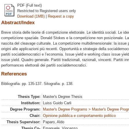
PDF (Full text)
Restricted to Registered users only
Download (1MB)
|
Request a copy
Abstract/Index
Breve storia delle teorie di competizione elettorale. Le identità sociali. Le id
competizione spaziale. Donald Stokes e la competizione non posizionale. La
nascita del cleavage culturale. La competizione multidimensionale: la issue pol
origini alle applicazioni più recenti. Opportunità e strategie della socialdemo
partiti socialdemocratici e l’economia. Issue yield e working class issue yiel
issue yield. Quadro generale. Partiti tradizionali, razionali, vincenti. Partiti in
performances elettorali dei partiti socialdemocratici.
References
Bibliografia: pp. 135-137. Sitografia: p. 138.
Thesis Type:
Master's Degree Thesis
Institution:
Luiss Guido Carli
Degree Program:
Master's Degree Programs > Master's Degree Progr
Chair:
Opinione pubblica e comportamento politico
Thesis Supervisor:
Paparo, Aldo
Thesis Co-
Emanuele, Vincenzo