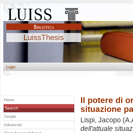
LuissThesis
Login
Il potere di o
Home
situazione p
Search
Simple
Lispi, Jacopo
(A.
Advanced
dell'attuale situ