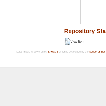
Repository Sta
View Item
LuissThesis is powered by
EPrints 3
which is developed by the
School of Ele