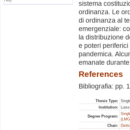
Help
sistema costituzi
ordinanza. Le ordi
di ordinanza al t
emergenziale: con
la distribuzione de
e poteri periferic
pandemica. Alcun
emanate durante 
References
Bibliografia: pp.
Thesis Type:
Singl
Institution:
Luiss
Singl
Degree Program:
(LMG
Chair:
Dirit