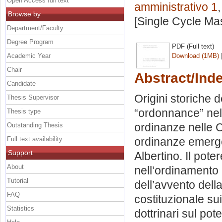
Open Access full text
amministrativo 1
Browse by
[Single Cycle Ma
Department/Faculty
Degree Program
PDF (Full text)
Academic Year
Download (1MB)
Chair
Abstract/Ind
Candidate
Origini storiche d
Thesis Supervisor
“ordonnance” nel
Thesis type
ordinanze nelle C
Outstanding Thesis
Full text availability
ordinanze emergen
Support
Albertino. Il pot
About
nell’ordinamento i
Tutorial
dell’avvento dell
FAQ
costituzionale sui
Statistics
dottrinari sul pot