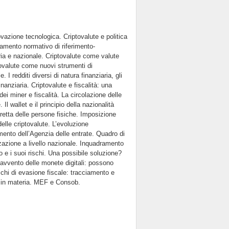
ovazione tecnologica. Criptovalute e politica
mento normativo di riferimento-
ria e nazionale. Criptovalute come valute
iptovalute come nuovi strumenti di
I redditi diversi di natura finanziaria, gli
inanziaria. Criptovalute e fiscalità: una
dei miner e fiscalità. La circolazione delle
Il wallet e il principio della nazionalità
iretta delle persone fisiche. Imposizione
delle criptovalute. L’evoluzione
mento dell’Agenzia delle entrate. Quadro di
izzazione a livello nazionale. Inquadramento
o e i suoi rischi. Una possibile soluzione?
L’avvento delle monete digitali: possono
rischi di evasione fiscale: tracciamento e
ti in materia. MEF e Consob.