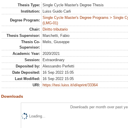
Thesis Type:
Single Cycle Master's Degree Thesis
Institution:
Luiss Guido Carli
Single Cycle Master's Degree Programs > Single C
Degree Program:
(LMG-01)
Chair:
Diritto tributario
Thesis Supervisor:
Marchetti, Fabio
Thesis Co-
Melis, Giuseppe
Supervisor:
Academic Year:
2020/2021
Session:
Extraordinary
Deposited by:
Alessandro Perfetti
Date Deposited:
16 Sep 2022 15:05
Last Modified:
16 Sep 2022 15:05
URI:
https://tesi.luiss.it/id/eprint/33364
Downloads
Downloads per month over past ye
Loading...