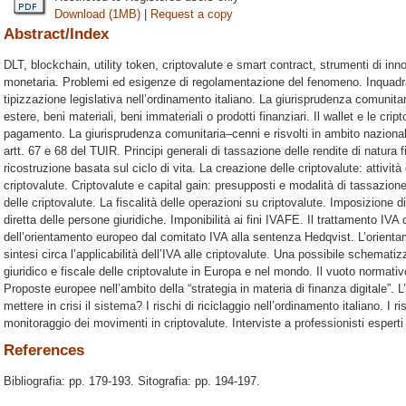
Download (1MB)
|
Request a copy
Abstract/Index
DLT, blockchain, utility token, criptovalute e smart contract, strumenti di inn
monetaria. Problemi ed esigenze di regolamentazione del fenomeno. Inquadra
tipizzazione legislativa nell’ordinamento italiano. La giurisprudenza comunita
estere, beni materiali, beni immateriali o prodotti finanziari. Il wallet e le cr
pagamento. La giurisprudenza comunitaria–cenni e risvolti in ambito nazionale. 
artt. 67 e 68 del TUIR. Principi generali di tassazione delle rendite di natura f
ricostruzione basata sul ciclo di vita. La creazione delle criptovalute: attività 
criptovalute. Criptovalute e capital gain: presupposti e modalità di tassazione. 
delle criptovalute. La fiscalità delle operazioni su criptovalute. Imposizione d
diretta delle persone giuridiche. Imponibilità ai fini IVAFE. Il trattamento IVA 
dell’orientamento europeo dal comitato IVA alla sentenza Hedqvist. L’orienta
sintesi circa l’applicabilità dell’IVA alle criptovalute. Una possibile schemat
giuridico e fiscale delle criptovalute in Europa e nel mondo. Il vuoto normativ
Proposte europee nell’ambito della “strategia in materia di finanza digitale”. 
mettere in crisi il sistema? I rischi di riciclaggio nell’ordinamento italiano. I 
monitoraggio dei movimenti in criptovalute. Interviste a professionisti esper
References
Bibliografia: pp. 179-193. Sitografia: pp. 194-197.