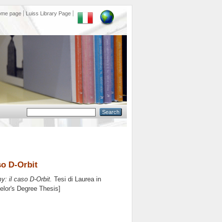
ome page
Luiss Library Page
so D-Orbit
y: il caso D-Orbit.
Tesi di Laurea in
helor's Degree Thesis]