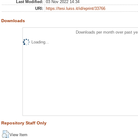
Last Modified:
03 Nov 2022 14:34
URI:
https://tesi.luiss.it/id/eprint/33766
Downloads
Downloads per month over past ye
Loading...
Repository Staff Only
View Item