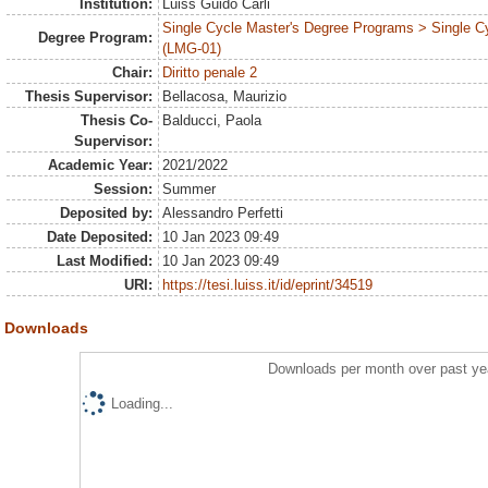
Institution:
Luiss Guido Carli
Single Cycle Master's Degree Programs > Single C
Degree Program:
(LMG-01)
Chair:
Diritto penale 2
Thesis Supervisor:
Bellacosa, Maurizio
Thesis Co-
Balducci, Paola
Supervisor:
Academic Year:
2021/2022
Session:
Summer
Deposited by:
Alessandro Perfetti
Date Deposited:
10 Jan 2023 09:49
Last Modified:
10 Jan 2023 09:49
URI:
https://tesi.luiss.it/id/eprint/34519
Downloads
Downloads per month over past ye
Loading...