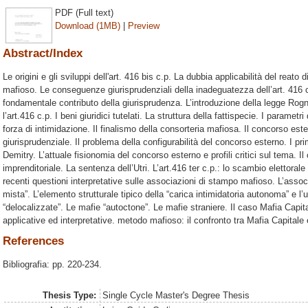
PDF (Full text)
Download (1MB)
|
Preview
Abstract/Index
Le origini e gli sviluppi dell'art. 416 bis c.p. La dubbia applicabilità del reat
mafioso. Le conseguenze giurisprudenziali della inadeguatezza dell’art. 416 c
fondamentale contributo della giurisprudenza. L’introduzione della legge Rognon
l’art.416 c.p. I beni giuridici tutelati. La struttura della fattispecie. I parame
forza di intimidazione. Il finalismo della consorteria mafiosa. Il concorso este
giurisprudenziale. Il problema della configurabilità del concorso esterno. I prim
Demitry. L’attuale fisionomia del concorso esterno e profili critici sul tema. 
imprenditoriale. La sentenza dell’Utri. L’art.416 ter c.p.: lo scambio elettoral
recenti questioni interpretative sulle associazioni di stampo mafioso. L’asso
mista”. L’elemento strutturale tipico della “carica intimidatoria autonoma” e l
“delocalizzate”. Le mafie “autoctone”. Le mafie straniere. Il caso Mafia Capitale
applicative ed interpretative. metodo mafioso: il confronto tra Mafia Capitale
References
Bibliografia: pp. 220-234.
Thesis Type:
Single Cycle Master's Degree Thesis