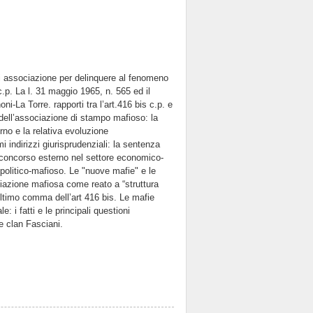
o di associazione per delinquere al fenomeno
.p. La l. 31 maggio 1965, n. 565 ed il
i-La Torre. rapporti tra l’art.416 bis c.p. e
tri dell’associazione di stampo mafioso: la
rno e la relativa evoluzione
i indirizzi giurisprudenziali: la sentenza
Il concorso esterno nel settore economico-
e politico-mafioso. Le "nuove mafie" e le
ciazione mafiosa come reato a “struttura
’ultimo comma dell’art 416 bis. Le mafie
: i fatti e le principali questioni
 e clan Fasciani.