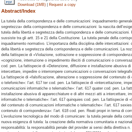
Download (1MB)
|
Request a copy
Abstract/Index
La tutela della corrispondenza e delle comunicazioni: inquadramento generale.
segretezza» della corrispondenza e delle comunicazioni: la nascita dell’esigen
tutela della libertà e segretezza della corrispondenza e delle comunicazioni. P
sussiste tra gli artt. 15 e 21 della Costituzione. La tutela penale della corri
inquadramento normativo. L’importanza della disciplina delle intercettazioni: 
della libertà e segretezza della corrispondenza e delle comunicazioni. La no
della fattispecie di «Violazione, sottrazione e soppressione di corrispondenza»
«cognizione, interruzione o impedimento illeciti di comunicazioni o conversazio
cod. pen. La fattispecie di «Detenzione, diffusione e installazione abusiva di 
intercettare, impedire o interrompere comunicazioni o conversazioni telegrafic
La fattispecie di «falsificazione, alterazione o soppressione del contenuto d
o telefoniche»: l’art. 617 ter cod. pen. La fattispecie di «intercettazione, impe
comunicazioni informatiche o telematiche»: l’art. 617 quater cod. pen. La fat
installazione abusiva di apparecchiature e di altri mezzi atti a intercettare,
informatiche o telematiche»: l’art. 617 quinquies cod. pen. La fattispecie di 
del contenuto di comunicazioni informatiche o telematiche»: l’art. 617 sexies 
contenuto di corrispondenza»: l’art. 618 cod. pen. Reati propri in tema di cor
L’evoluzione tecnologica del modo di comunicare: la tutela penale della corr
nuova esigenza di tutela: la creazione della normativa comunitaria e nazionale
responsabilità: la responsabilità penale del provider ai sensi della direttiva n