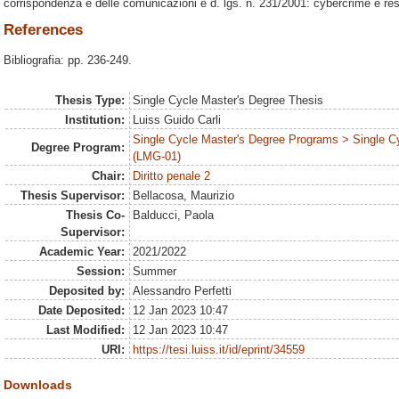
corrispondenza e delle comunicazioni e d. lgs. n. 231/2001: cybercrime e resp
References
Bibliografia: pp. 236-249.
Thesis Type:
Single Cycle Master's Degree Thesis
Institution:
Luiss Guido Carli
Single Cycle Master's Degree Programs > Single C
Degree Program:
(LMG-01)
Chair:
Diritto penale 2
Thesis Supervisor:
Bellacosa, Maurizio
Thesis Co-
Balducci, Paola
Supervisor:
Academic Year:
2021/2022
Session:
Summer
Deposited by:
Alessandro Perfetti
Date Deposited:
12 Jan 2023 10:47
Last Modified:
12 Jan 2023 10:47
URI:
https://tesi.luiss.it/id/eprint/34559
Downloads