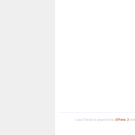
LuissThesis is powered by
EPrints 3
whic