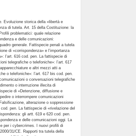
 Evoluzione storica della «libertà e
za di tutela. Art. 15 della Costituzione: la
rofili problematici: quale relazione
spondenza e delle comunicazioni:
quadro generale. Fattispecie penali a tutela
zione di «corrispondenza» e l’importanza
: l’art. 616 cod. pen. La fattispecie di
ni telegrafiche o telefoniche»: l’art. 617
apparecchiature e altri mezzi atti a
he o telefoniche»: l’art. 617 bis cod. pen.
i comunicazioni o conversazioni telegrafiche
dimento o interruzione illecita di
tispecie di «Detenzione, diffusione e
 impedire o interrompere comunicazioni
«Falsificazione, alterazione o soppressione
cod. pen. La fattispecie di «rivelazione del
rispondenza: gli artt. 619 e 620 cod. pen.
ispondenza e delle comunicazioni oggi. La
 per i cybercrimes. I nuovi profili di
. 2000/31/CE. Rapporti tra tutela della