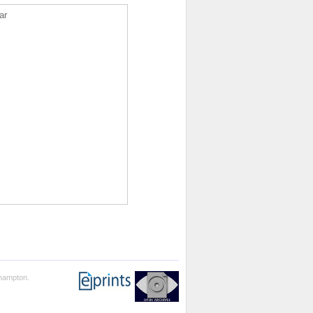
ar
thampton.