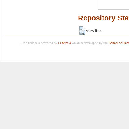
Repository Sta
View Item
LuissThesis is powered by
EPrints 3
which is developed by the
School of Ele