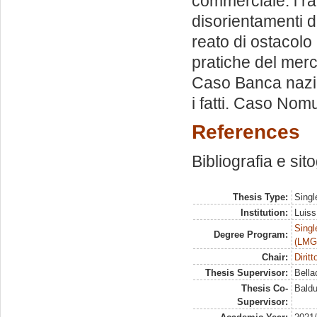
commerciale: i rap
disorientamenti de
reato di ostacolo 
pratiche del merc
Caso Banca nazio
i fatti. Caso Nom
References
Bibliografia e sit
Thesis Type:
Singl
Institution:
Luiss
Singl
Degree Program:
(LMG
Chair:
Dirit
Thesis Supervisor:
Bella
Thesis Co-
Baldu
Supervisor: