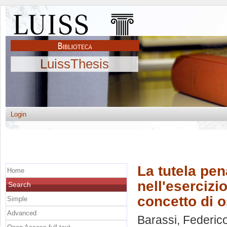
LuissThesis
Login
La tutela pen
Home
nell'esercizio
Search
concetto di os
Simple
Advanced
Barassi, Federic