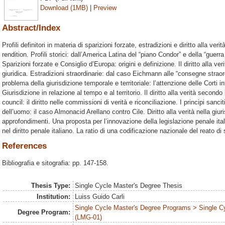
Download (1MB)
|
Preview
Abstract/Index
Profili definitori in materia di sparizioni forzate, estradizioni e diritto alla ver
rendition. Profili storici: dall’America Latina del “piano Condor” e della “guerra
Sparizioni forzate e Consiglio d’Europa: origini e definizione. Il diritto alla ver
giuridica. Estradizioni straordinarie: dal caso Eichmann alle “consegne straor
problema della giurisdizione temporale e territoriale: l’attenzione delle Corti inte
Giurisdizione in relazione al tempo e al territorio. Il diritto alla verità secon
council: il diritto nelle commissioni di verità e riconciliazione. I principi sancit
dell’uomo: il caso Almonacid Arellano contro Cile. Diritto alla verità nella giuri
approfondimenti. Una proposta per l’innovazione della legislazione penale ital
nel diritto penale italiano. La ratio di una codificazione nazionale del reato di
References
Bibliografia e sitografia: pp. 147-158.
Thesis Type:
Single Cycle Master's Degree Thesis
Institution:
Luiss Guido Carli
Single Cycle Master's Degree Programs > Single C
Degree Program:
(LMG-01)