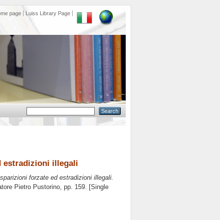
ome page
Luiss Library Page
d estradizioni illegali
i sparizioni forzate ed estradizioni illegali.
latore
Pietro Pustorino
, pp. 159. [Single