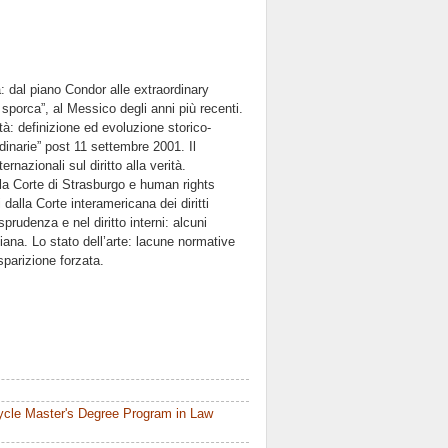
ità: dal piano Condor alle extraordinary
 sporca”, al Messico degli anni più recenti.
ità: definizione ed evoluzione storico-
dinarie” post 11 settembre 2001. Il
rnazionali sul diritto alla verità.
do la Corte di Strasburgo e human rights
i dalla Corte interamericana dei diritti
sprudenza e nel diritto interni: alcuni
iana. Lo stato dell’arte: lacune normative
 sparizione forzata.
ycle Master's Degree Program in Law