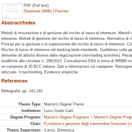
PDF (Full text)
Download (3MB)
|
Preview
Abstract/Index
Metodi di misurazione e di gestione del rischio di tasso di interesse. Metodi d
interesse. Metodi di gestione del rischio di tasso di interesse. Normativa di ri
Principi per la gestione e la supervisione del rischio di tasso di interesse. Ci
Rischio di tasso di interesse nel banking book-standards. Guidelines sulla ges
derivante da attività diverse dalla negoziazione (non-trading activities). Rece
modifiche alla circolare n. 258/2013. Consultazioni EBA in tema di IRRBB-s
un campione di 20 BCC italiane. Dati e informazioni sul campione. Rassegna 
utilizzate. Il backtesting. Evidenze empiriche.
References
Bibliografia: pp. 141-142.
Thesis Type:
Master's Degree Thesis
Institution:
Luiss Guido Carli
Degree Program:
Master's Degree Programs > Master's Degree Prog
Chair:
Economia e gestione degli intermediari finanziari (c
Thesis Supervisor:
Curcio, Domenico