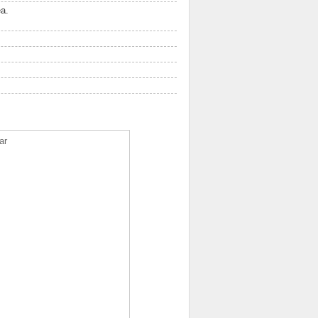
ea.
ar