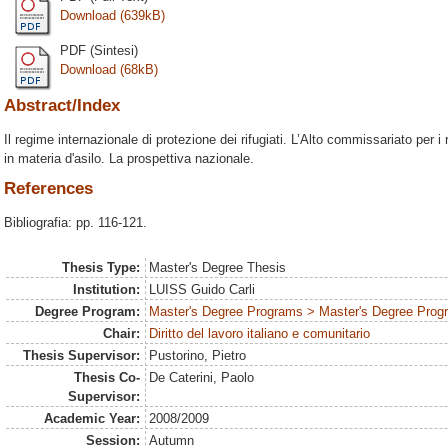
Download (639kB)
PDF (Sintesi)
Download (68kB)
Abstract/Index
Il regime internazionale di protezione dei rifugiati. L’Alto commissariato per i
in materia d'asilo. La prospettiva nazionale.
References
Bibliografia: pp. 116-121.
Thesis Type:
Master's Degree Thesis
Institution:
LUISS Guido Carli
Degree Program:
Master's Degree Programs > Master's Degree Progra
Chair:
Diritto del lavoro italiano e comunitario
Thesis Supervisor:
Pustorino, Pietro
Thesis Co-
De Caterini, Paolo
Supervisor:
Academic Year:
2008/2009
Session:
Autumn