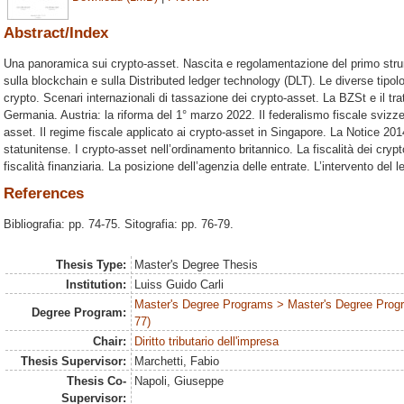
Abstract/Index
Una panoramica sui crypto-asset. Nascita e regolamentazione del primo stru
sulla blockchain e sulla Distributed ledger technology (DLT). Le diverse tipolo
crypto. Scenari internazionali di tassazione dei crypto-asset. La BZSt e il tra
Germania. Austria: la riforma del 1° marzo 2022. Il federalismo fiscale svizze
asset. Il regime fiscale applicato ai crypto-asset in Singapore. La Notice 2014
statunitense. I crypto-asset nell’ordinamento britannico. La fiscalità dei crypto
fiscalità finanziaria. La posizione dell’agenzia delle entrate. L’intervento del leg
References
Bibliografia: pp. 74-75. Sitografia: pp. 76-79.
Thesis Type:
Master's Degree Thesis
Institution:
Luiss Guido Carli
Master's Degree Programs > Master's Degree Progra
Degree Program:
77)
Chair:
Diritto tributario dell'impresa
Thesis Supervisor:
Marchetti, Fabio
Thesis Co-
Napoli, Giuseppe
Supervisor: