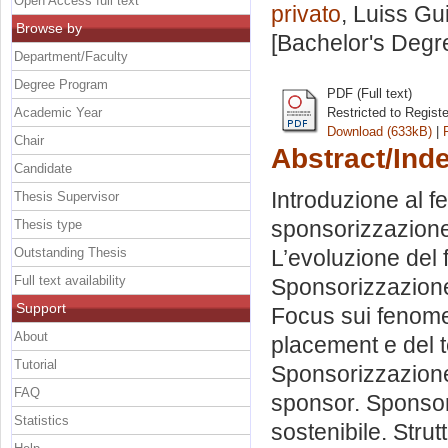
Open Access full text
privato
, Luiss Gu
Browse by
[Bachelor's Degr
Department/Faculty
Degree Program
PDF (Full text)
Academic Year
Restricted to Regist
Download (633kB)
|
Chair
Abstract/Ind
Candidate
Introduzione al 
Thesis Supervisor
sponsorizzazione
Thesis type
Outstanding Thesis
L’evoluzione del
Full text availability
Sponsorizzazione
Support
Focus sui fenome
About
placement e del te
Tutorial
Sponsorizzazione 
FAQ
sponsor. Sponsor
Statistics
sostenibile. Stru