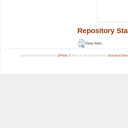
Repository Sta
View Item
LuissThesis is powered by
EPrints 3
which is developed by the
School of Ele