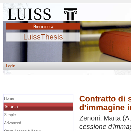
LuissThesis
Login
Contratto di
Home
d'immagine i
Search
Simple
Zenoni, Marta
(A.
Advanced
cessione d'immag