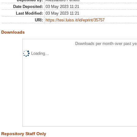
Date Deposited:
03 May 2023 11:21
Last Modified:
03 May 2023 11:21
URI:
https://tesi.luiss.it/id/eprint/35757
Downloads
Downloads per month over past ye
Loading...
Repository Staff Only