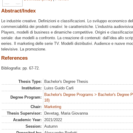
Abstract/Index
Le industrie creative. Definizioni e classificazioni. Lo sviluppo economico del
commerciabilità dei prodotti creativi: le caratteristiche. L’industria audiovisiv
Players, modelli di business e dinamiche competitive. Origini e classificazione
seriale: due modelli a confronto. La creazione di contenuti: dall’idea allo scrip
eeries. Il marketing delle serie TV. Modelli distributivi. Audience e nuove moda
televisive. La promozione.
References
Bibliografia: pp. 67-72.
Thesis Type:
Bachelor's Degree Thesis
Institution:
Luiss Guido Carli
Bachelor's Degree Programs > Bachelor's Degree 
Degree Program:
18)
Chair:
Marketing
Thesis Supervisor:
Devetag, Maria Giovanna
Academic Year:
2021/2022
Session:
Autumn
Deposited by:
Alessandro Perfetti