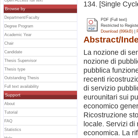
Open Access full text
134. [Single Cyc
Browse by
Department/Faculty
PDF (Full text)
Restricted to Regist
Degree Program
Download (896kB)
|
Academic Year
Abstract/Ind
Chair
La nozione di serv
Candidate
nozione di pubblic
Thesis Supervisor
pubblica funzione
Thesis type
recenti ricostruz
Outstanding Thesis
Full text availability
di servizio pubbli
Support
eurounitari sui pu
About
economico general
Tutorial
Ricostruzione sto
FAQ
locale. Servizi di
Statistics
economica. La rifo