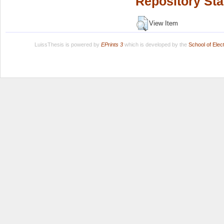
Repository Sta
View Item
LuissThesis is powered by
EPrints 3
which is developed by the
School of Ele