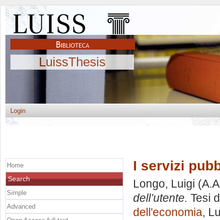
LuissThesis
Login
I servizi pubb
Home
Search
Longo, Luigi
(A.A
Simple
dell’utente.
Tesi d
Advanced
dell'economia
, L