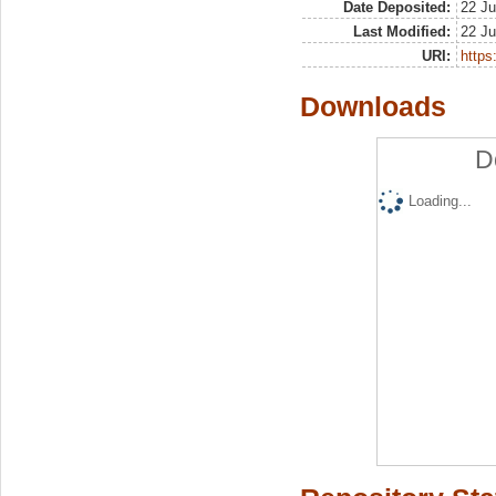
Date Deposited:
22 Ju
Last Modified:
22 Ju
URI:
https:
Downloads
D
Loading...