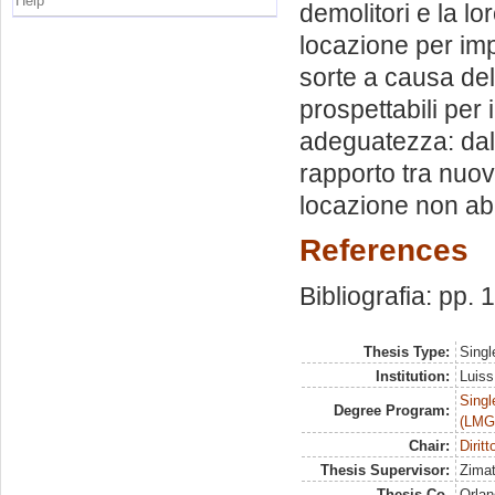
Help
demolitori e la lo
locazione per imp
sorte a causa del
prospettabili per 
adeguatezza: dall
rapporto tra nuov
locazione non abi
References
Bibliografia: pp.
Thesis Type:
Singl
Institution:
Luiss
Singl
Degree Program:
(LMG
Chair:
Diritt
Thesis Supervisor:
Zimat
Thesis Co-
Orlan