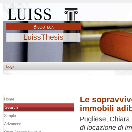
LuissThesis
Login
Le sopravvive
Home
immobili adib
Search
Simple
Pugliese, Chiara
Advanced
di locazione di im