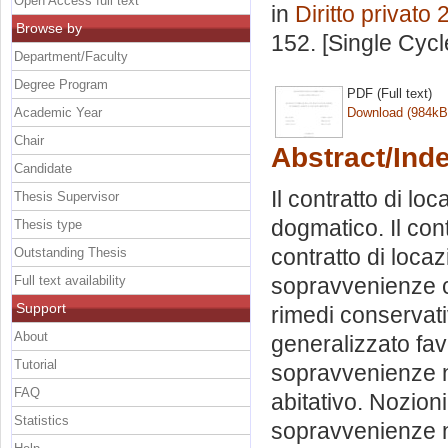
Open Access full text
in
Diritto privato 
Browse by
152. [Single Cyc
Department/Faculty
Degree Program
PDF (Full text)
Academic Year
Download (984kB
Chair
Abstract/Ind
Candidate
Il contratto di l
Thesis Supervisor
dogmatico. Il cont
Thesis type
contratto di loca
Outstanding Thesis
Full text availability
sopravvenienze co
Support
rimedi conservati
About
generalizzato fav
Tutorial
sopravvenienze ne
FAQ
abitativo. Nozion
Statistics
sopravvenienze ne