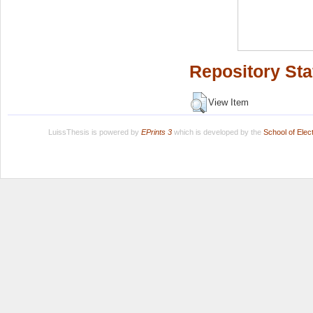
Repository Sta
View Item
LuissThesis is powered by
EPrints 3
which is developed by the
School of Ele