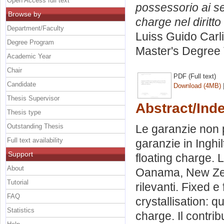
Open Access full text
possessorio ai se
Browse by
charge nel diritto
Department/Faculty
Luiss Guido Carli
Degree Program
Master's Degree 
Academic Year
Chair
PDF (Full text)
Candidate
Download (4MB)
Thesis Supervisor
Abstract/Ind
Thesis type
Outstanding Thesis
Le garanzie non 
Full text availability
garanzie in Inghil
Support
floating charge. 
About
Oanama, New Zela
Tutorial
rilevanti. Fixed e
FAQ
crystallisation: q
Statistics
charge. Il contri