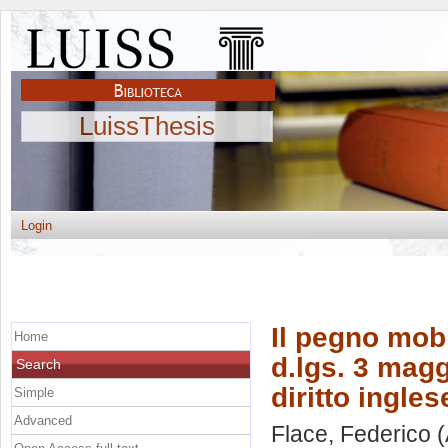
LuissThesis
Login
Il pegno mobi
Home
d.lgs. 3 magg
Search
diritto ingles
Simple
Advanced
Flace, Federico
(