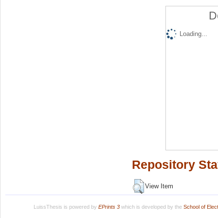
D
Loading...
Repository Sta
View Item
LuissThesis is powered by
EPrints 3
which is developed by the
School of Ele