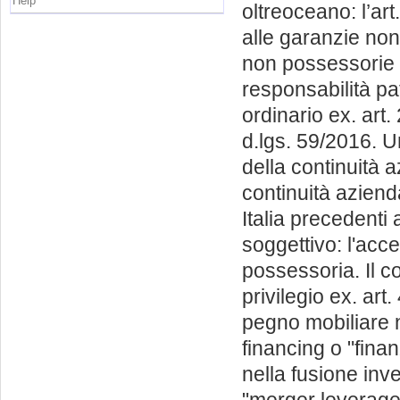
Help
oltreoceano: l’ar
alle garanzie no
non possessorie in
responsabilità pa
ordinario ex. art.
d.lgs. 59/2016. 
della continuità 
continuità azien
Italia precedenti
soggettivo: l'acc
possessoria. Il c
privilegio ex. art
pegno mobiliare n
financing o "fina
nella fusione inv
"merger leveraged 