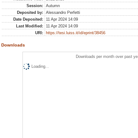
Session:
Autumn
Deposited by:
Alessandro Perfetti
Date Deposited:
11 Apr 2024 14:09
Last Modified:
11 Apr 2024 14:09
URI:
https://tesi.luiss.it/id/eprint/38456
Downloads
Downloads per month over past ye
Loading...