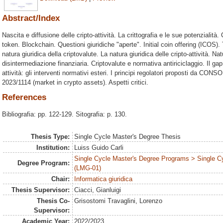
Abstract/Index
Nascita e diffusione delle cripto-attività. La crittografia e le sue potenzialità. 
token. Blockchain. Questioni giuridiche "aperte". Initial coin offering (ICOS). 
natura giuridica della criptovalute. La natura giuridica delle cripto-attività. Nat
disintermediazione finanziaria. Criptovalute e normativa antiriciclaggio. Il gap 
attività: gli interventi normativi esteri. I principi regolatori proposti da CON
2023/1114 (market in crypto assets). Aspetti critici.
References
Bibliografia: pp. 122-129. Sitografia: p. 130.
Thesis Type:
Single Cycle Master's Degree Thesis
Institution:
Luiss Guido Carli
Single Cycle Master's Degree Programs > Single C
Degree Program:
(LMG-01)
Chair:
Informatica giuridica
Thesis Supervisor:
Ciacci, Gianluigi
Thesis Co-
Grisostomi Travaglini, Lorenzo
Supervisor:
Academic Year:
2022/2023