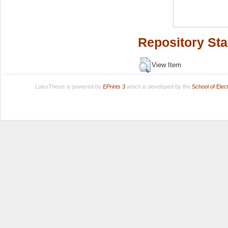
Repository Sta
View Item
LuissThesis is powered by
EPrints 3
which is developed by the
School of Ele