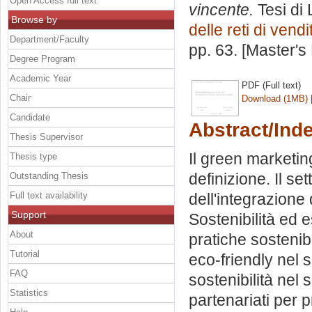
Open Access full text
vincente.
Tesi di
Browse by
delle reti di vendi
Department/Faculty
pp. 63. [Master's
Degree Program
Academic Year
PDF (Full text)
Chair
Download (1MB)
Candidate
Abstract/Ind
Thesis Supervisor
Il green marketin
Thesis type
definizione. Il set
Outstanding Thesis
Full text availability
dell'integrazione
Support
Sostenibilità ed e
About
pratiche sostenib
Tutorial
eco-friendly nel 
FAQ
sostenibilità nel 
Statistics
partenariati per 