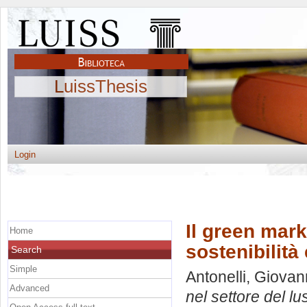
LuissThesis
Login
Il green mark
Home
sostenibilit
Search
Simple
Antonelli, Giova
Advanced
nel settore del l