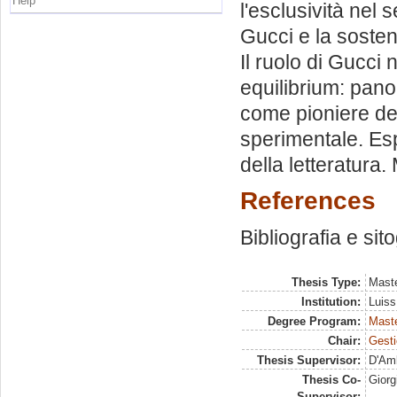
Help
l'esclusività nel 
Gucci e la sosteni
Il ruolo di Gucci
equilibrium: panor
come pioniere del
sperimentale. Es
della letteratura.
References
Bibliografia e sit
Thesis Type:
Maste
Institution:
Luiss
Degree Program:
Maste
Chair:
Gesti
Thesis Supervisor:
D'Amb
Thesis Co-
Giorg
Supervisor: