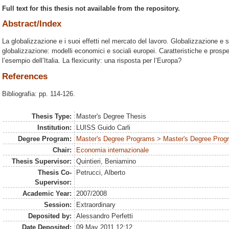
Full text for this thesis not available from the repository.
Abstract/Index
La globalizzazione e i suoi effetti nel mercato del lavoro. Globalizzazione e si
globalizzazione: modelli economici e sociali europei. Caratteristiche e prospe
l’esempio dell’Italia. La flexicurity: una risposta per l’Europa?
References
Bibliografia: pp. 114-126.
Thesis Type:
Master's Degree Thesis
Institution:
LUISS Guido Carli
Degree Program:
Master's Degree Programs > Master's Degree Progra
Chair:
Economia internazionale
Thesis Supervisor:
Quintieri, Beniamino
Thesis Co-
Petrucci, Alberto
Supervisor:
Academic Year:
2007/2008
Session:
Extraordinary
Deposited by:
Alessandro Perfetti
Date Deposited:
09 May 2011 12:12