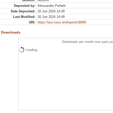
Session:
Autumn
Deposited by:
Alessandro Perfetti
Date Deposited:
20 Jun 2024 14:49
Last Modified:
20 Jun 2024 14:49
URI:
https://tesi.luiss.it/id/eprint/38995
Downloads
Downloads per month over past ye
Loading...