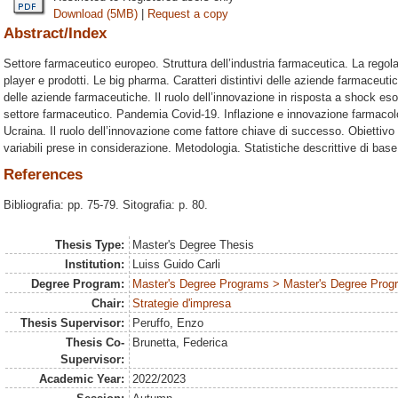
Download (5MB)
|
Request a copy
Abstract/Index
Settore farmaceutico europeo. Struttura dell’industria farmaceutica. La reg
player e prodotti. Le big pharma. Caratteri distintivi delle aziende farmaceut
delle aziende farmaceutiche. Il ruolo dell’innovazione in risposta a shock e
settore farmaceutico. Pandemia Covid-19. Inflazione e innovazione farmacolog
Ucraina. Il ruolo dell’innovazione come fattore chiave di successo. Obiettivo
variabili prese in considerazione. Metodologia. Statistiche descrittive di base.
References
Bibliografia: pp. 75-79. Sitografia: p. 80.
Thesis Type:
Master's Degree Thesis
Institution:
Luiss Guido Carli
Degree Program:
Master's Degree Programs > Master's Degree Prog
Chair:
Strategie d'impresa
Thesis Supervisor:
Peruffo, Enzo
Thesis Co-
Brunetta, Federica
Supervisor:
Academic Year:
2022/2023