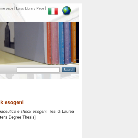
ome page
Luiss Library Page
ck esogeni
maceutico e shock esogeni.
Tesi di Laurea
ster's Degree Thesis]