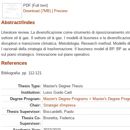
PDF (Full text)
Download (7MB)
|
Preview
Abstract/Index
Literature review. La diversificazione come strumento di riposizionamento st
settore oil & gas. Il settore oil & gas. I modelli di business e la diversificaz
disruption e transizione climatica. Metodologia. Research method. Modello di
I razionali della strategia di trasformazione. Il business model di BP. BP a
sul piano strategico. Innovazione sul piano operativo.
References
Bibliografia: pp. 112-121.
Thesis Type:
Master's Degree Thesis
Institution:
Luiss Guido Carli
Degree Program:
Master's Degree Programs > Master's Degree Prog
Chair:
Strategie d'impresa
Thesis Supervisor:
Boccardelli, Paolo
Thesis Co-
Brunetta, Federica
Supervisor:
Academic Year:
2022/2023