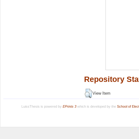
Repository Sta
View Item
LuissThesis is powered by
EPrints 3
which is developed by the
School of Ele