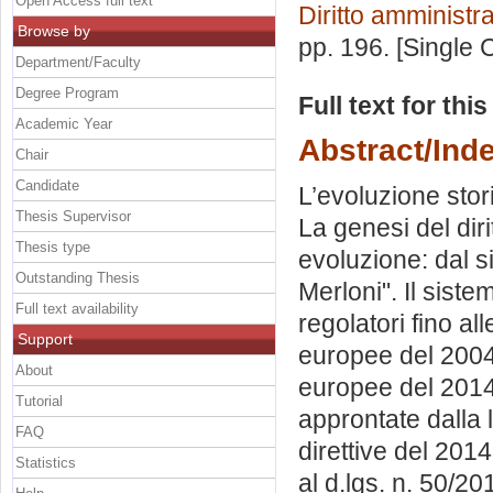
Open Access full text
Diritto amministra
Browse by
pp. 196. [Single
Department/Faculty
Degree Program
Full text for thi
Academic Year
Abstract/Ind
Chair
Candidate
L’evoluzione stori
Thesis Supervisor
La genesi del diri
Thesis type
evoluzione: dal si
Outstanding Thesis
Merloni". Il sistem
Full text availability
regolatori fino all
Support
europee del 2004 p
About
europee del 2014 e
Tutorial
approntate dalla 
FAQ
direttive del 2014
Statistics
al d.lgs. n. 50/2