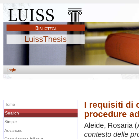
LuissThesis
Login
I requisiti d
Home
procedure ad
Search
Simple
Aleide, Rosaria
(
Advanced
contesto delle p