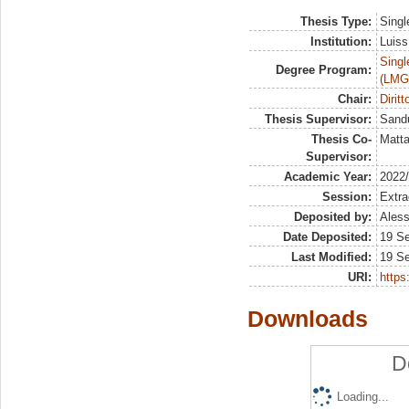
Thesis Type:
Singl
Institution:
Luiss
Singl
Degree Program:
(LMG
Chair:
Dirit
Thesis Supervisor:
Sandu
Thesis Co-
Matta
Supervisor:
Academic Year:
2022
Session:
Extra
Deposited by:
Aless
Date Deposited:
19 S
Last Modified:
19 S
URI:
https:
Downloads
D
Loading...