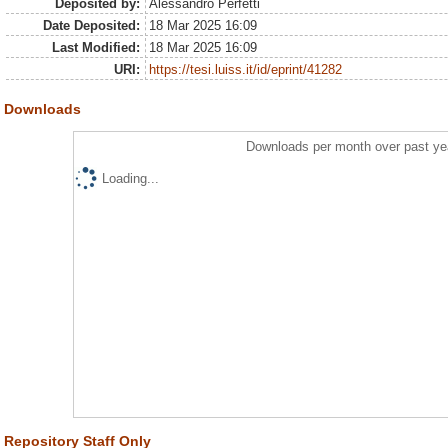
Deposited by:
Alessandro Perfetti
Date Deposited:
18 Mar 2025 16:09
Last Modified:
18 Mar 2025 16:09
URI:
https://tesi.luiss.it/id/eprint/41282
Downloads
Downloads per month over past ye
Loading...
Repository Staff Only