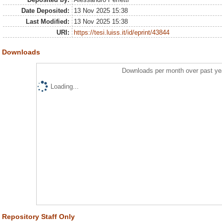
Date Deposited:
13 Nov 2025 15:38
Last Modified:
13 Nov 2025 15:38
URI:
https://tesi.luiss.it/id/eprint/43844
Downloads
Downloads per month over past ye
Loading...
Repository Staff Only