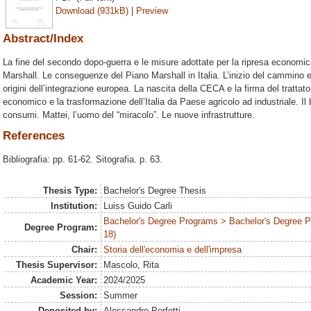
Download (931kB)
|
Preview
Abstract/Index
La fine del secondo dopo-guerra e le misure adottate per la ripresa economica.
Marshall. Le conseguenze del Piano Marshall in Italia. L’inizio del cammino eu
origini dell’integrazione europea. La nascita della CECA e la firma del trattato
economico e la trasformazione dell’Italia da Paese agricolo ad industriale. Il 
consumi. Mattei, l’uomo del “miracolo”. Le nuove infrastrutture.
References
Bibliografia: pp. 61-62. Sitografia. p. 63.
Thesis Type:
Bachelor's Degree Thesis
Institution:
Luiss Guido Carli
Bachelor's Degree Programs > Bachelor's Degree 
Degree Program:
18)
Chair:
Storia dell'economia e dell'impresa
Thesis Supervisor:
Mascolo, Rita
Academic Year:
2024/2025
Session:
Summer
Deposited by:
Alessandro Perfetti