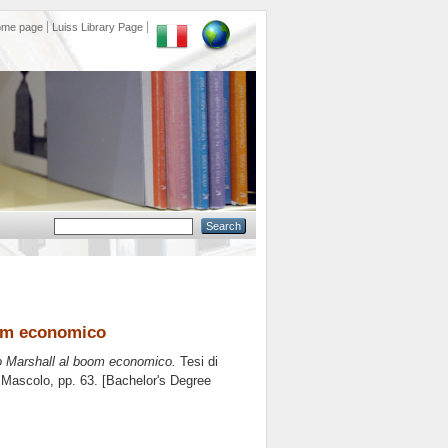
ome page
Luiss Library Page
oom economico
no Marshall al boom economico.
Tesi di
 Mascolo
, pp. 63. [Bachelor's Degree