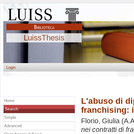
LuissThesis
Login
L'abuso di d
Home
franchising: 
Search
Simple
Florio, Giulia
(A.A
Advanced
nei contratti di f