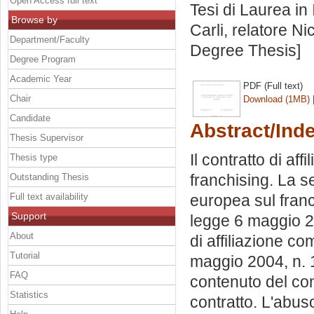
Open Access full text
Tesi di Laurea in
Browse by
Carli, relatore
Ni
Department/Faculty
Degree Thesis]
Degree Program
Academic Year
PDF (Full text)
Chair
Download (1MB)
Candidate
Abstract/Ind
Thesis Supervisor
Il contratto di aff
Thesis type
franchising. La s
Outstanding Thesis
Full text availability
europea sul franch
Support
legge 6 maggio 20
About
di affiliazione c
Tutorial
maggio 2004, n. 1
FAQ
contenuto del cont
Statistics
contratto. L'abus