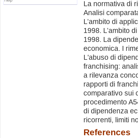
Help
La normativa di rif
Analisi comparat
L’ambito di applic
1998. L’ambito di 
1998. La dipend
economica. I rime
L'abuso di dipend
franchising: anal
a rilevanza conc
rapporti di franc
comparativo sui c
procedimento A54
di dipendenza econ
ricorrenti, limiti 
References