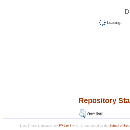
D
Loading...
Repository Sta
View Item
LuissThesis is powered by
EPrints 3
which is developed by the
School of Ele