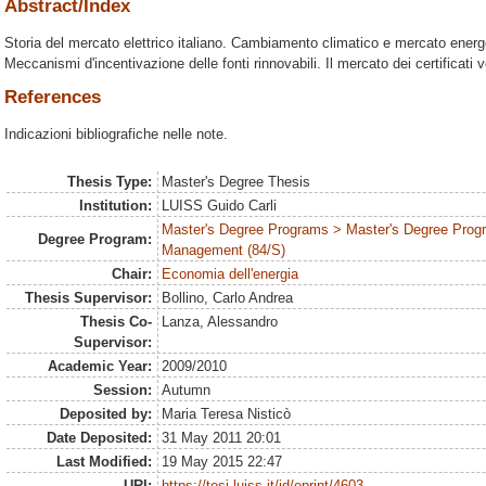
Abstract/Index
Storia del mercato elettrico italiano. Cambiamento climatico e mercato energet
Meccanismi d'incentivazione delle fonti rinnovabili. Il mercato dei certificati v
References
Indicazioni bibliografiche nelle note.
Thesis Type:
Master's Degree Thesis
Institution:
LUISS Guido Carli
Master's Degree Programs > Master's Degree Prog
Degree Program:
Management (84/S)
Chair:
Economia dell'energia
Thesis Supervisor:
Bollino, Carlo Andrea
Thesis Co-
Lanza, Alessandro
Supervisor:
Academic Year:
2009/2010
Session:
Autumn
Deposited by:
Maria Teresa Nisticò
Date Deposited:
31 May 2011 20:01
Last Modified:
19 May 2015 22:47
URI:
https://tesi.luiss.it/id/eprint/4603