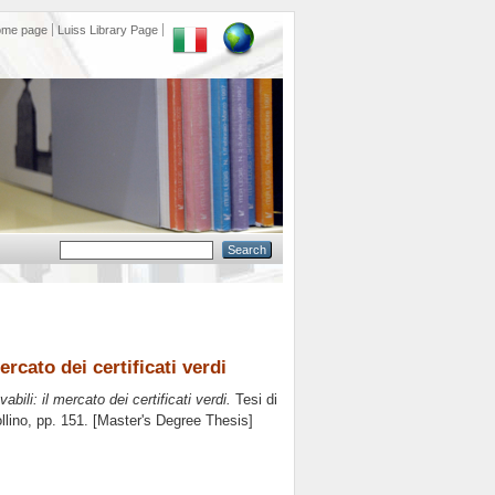
ome page
Luiss Library Page
rcato dei certificati verdi
bili: il mercato dei certificati verdi.
Tesi di
llino
, pp. 151. [Master's Degree Thesis]