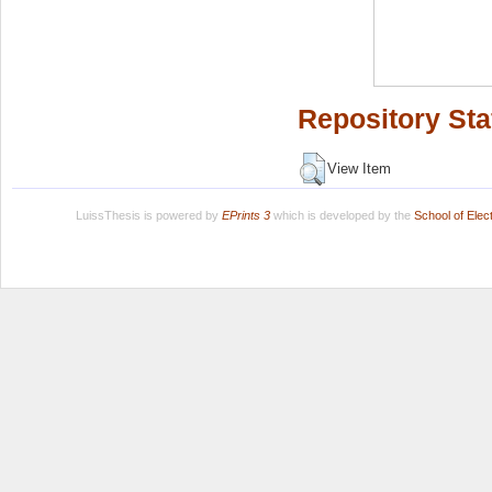
Repository Sta
View Item
LuissThesis is powered by
EPrints 3
which is developed by the
School of Ele