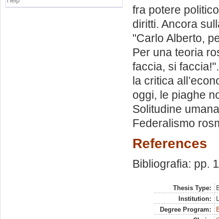
Help
fra potere politic
diritti. Ancora su
"Carlo Alberto, pe
Per una teoria rosm
faccia, si faccia!
la critica all’ec
oggi, le piaghe n
Solitudine umana, 
Federalismo rosm
References
Bibliografia: pp. 
Thesis Type:
B
Institution:
Degree Program:
B