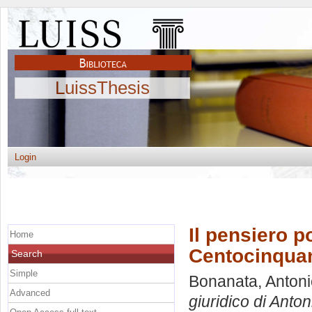
LuissThesis
Login
Il pensiero p
Home
Centocinquant
Search
Simple
Bonanata, Antoni
Advanced
giuridico di Ant