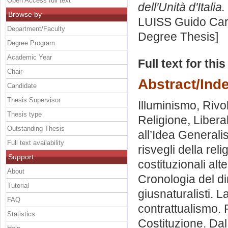
Open Access full text
dell'Unità d'Italia.
Browse by
LUISS Guido Carl
Department/Faculty
Degree Thesis]
Degree Program
Academic Year
Full text for thi
Chair
Abstract/Ind
Candidate
Thesis Supervisor
Illuminismo, Riv
Thesis type
Religione, Libera
Outstanding Thesis
all’Idea Generali
Full text availability
risvegli della rel
Support
costituzionali alt
About
Cronologia del di
Tutorial
giusnaturalisti. L
FAQ
contrattualismo. 
Statistics
Costituzione. Dal t