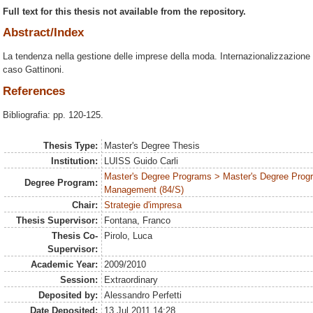
Full text for this thesis not available from the repository.
Abstract/Index
La tendenza nella gestione delle imprese della moda. Internazionalizzazione e
caso Gattinoni.
References
Bibliografia: pp. 120-125.
Thesis Type:
Master's Degree Thesis
Institution:
LUISS Guido Carli
Master's Degree Programs > Master's Degree Prog
Degree Program:
Management (84/S)
Chair:
Strategie d'impresa
Thesis Supervisor:
Fontana, Franco
Thesis Co-
Pirolo, Luca
Supervisor:
Academic Year:
2009/2010
Session:
Extraordinary
Deposited by:
Alessandro Perfetti
Date Deposited:
13 Jul 2011 14:28