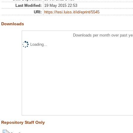
Last Modified:
19 May 2015 22:53
URI:
https://tesi.luiss.it/id/eprint/5545
Downloads
Downloads per month over past ye
Loading...
Repository Staff Only