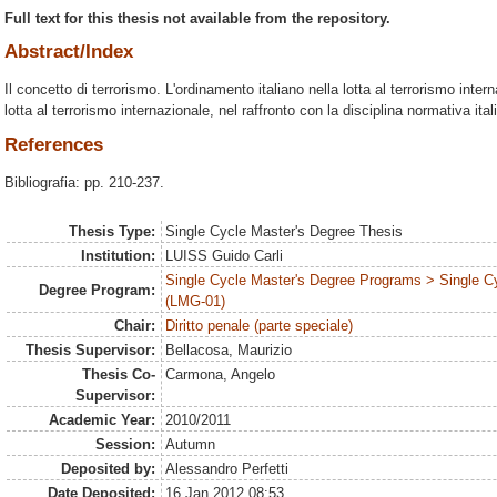
Full text for this thesis not available from the repository.
Abstract/Index
Il concetto di terrorismo. L'ordinamento italiano nella lotta al terrorismo int
lotta al terrorismo internazionale, nel raffronto con la disciplina normativa ital
References
Bibliografia: pp. 210-237.
Thesis Type:
Single Cycle Master's Degree Thesis
Institution:
LUISS Guido Carli
Single Cycle Master's Degree Programs > Single C
Degree Program:
(LMG-01)
Chair:
Diritto penale (parte speciale)
Thesis Supervisor:
Bellacosa, Maurizio
Thesis Co-
Carmona, Angelo
Supervisor:
Academic Year:
2010/2011
Session:
Autumn
Deposited by:
Alessandro Perfetti
Date Deposited:
16 Jan 2012 08:53