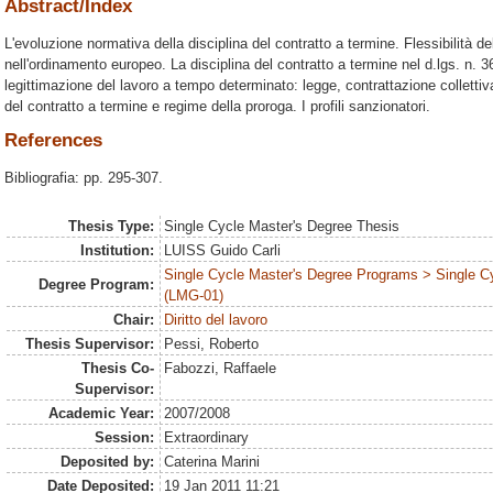
Abstract/Index
L'evoluzione normativa della disciplina del contratto a termine. Flessibilità de
nell'ordinamento europeo. La disciplina del contratto a termine nel d.lgs. n. 368
legittimazione del lavoro a tempo determinato: legge, contrattazione collett
del contratto a termine e regime della proroga. I profili sanzionatori.
References
Bibliografia: pp. 295-307.
Thesis Type:
Single Cycle Master's Degree Thesis
Institution:
LUISS Guido Carli
Single Cycle Master's Degree Programs > Single C
Degree Program:
(LMG-01)
Chair:
Diritto del lavoro
Thesis Supervisor:
Pessi, Roberto
Thesis Co-
Fabozzi, Raffaele
Supervisor:
Academic Year:
2007/2008
Session:
Extraordinary
Deposited by:
Caterina Marini
Date Deposited:
19 Jan 2011 11:21