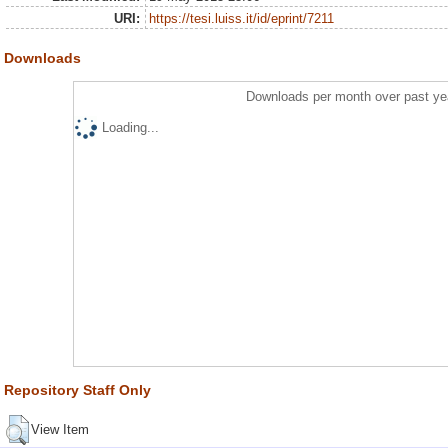
URI:
https://tesi.luiss.it/id/eprint/7211
Downloads
Downloads per month over past ye
Loading...
Repository Staff Only
View Item