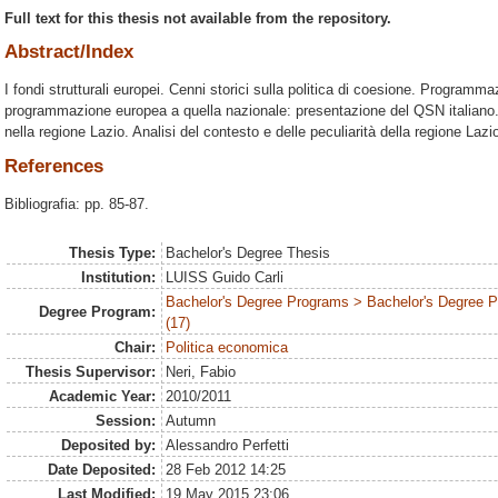
Full text for this thesis not available from the repository.
Abstract/Index
I fondi strutturali europei. Cenni storici sulla politica di coesione. Programm
programmazione europea a quella nazionale: presentazione del QSN italian
nella regione Lazio. Analisi del contesto e delle peculiarità della regione Lazi
References
Bibliografia: pp. 85-87.
Thesis Type:
Bachelor's Degree Thesis
Institution:
LUISS Guido Carli
Bachelor's Degree Programs > Bachelor's Degree
Degree Program:
(17)
Chair:
Politica economica
Thesis Supervisor:
Neri, Fabio
Academic Year:
2010/2011
Session:
Autumn
Deposited by:
Alessandro Perfetti
Date Deposited:
28 Feb 2012 14:25
Last Modified:
19 May 2015 23:06