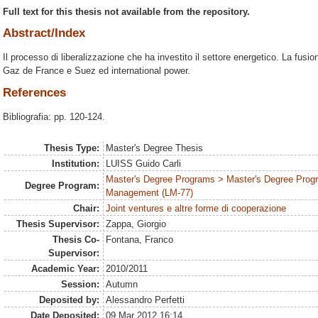
Full text for this thesis not available from the repository.
Abstract/Index
Il processo di liberalizzazione che ha investito il settore energetico. La fus
Gaz de France e Suez ed international power.
References
Bibliografia: pp. 120-124.
Thesis Type:
Master's Degree Thesis
Institution:
LUISS Guido Carli
Master's Degree Programs > Master's Degree Prog
Degree Program:
Management (LM-77)
Chair:
Joint ventures e altre forme di cooperazione
Thesis Supervisor:
Zappa, Giorgio
Thesis Co-
Fontana, Franco
Supervisor:
Academic Year:
2010/2011
Session:
Autumn
Deposited by:
Alessandro Perfetti
Date Deposited:
09 Mar 2012 16:14