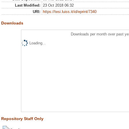
Last Modified:
23 Oct 2018 06:32
URI:
https://tesi.luiss.it/id/eprint/7340
Downloads
Downloads per month over past ye
Loading...
Repository Staff Only