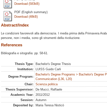
Download (583kB)
PDF (English summary)
Download (48kB)
Abstract/Index
Le condizioni favorevoli alla democrazia. I media prima della Primavera Arab
persone, non i media, sono gli strumenti della rivoluzione.
References
Bibliografia e sitografia: pp. 58-61.
Thesis Type:
Bachelor's Degree Thesis
Institution:
LUISS Guido Carli
Bachelor's Degree Programs > Bachelor's Degree Pr
Degree Program:
Communication (L36, L20)
Chair:
Scienza politica
Thesis Supervisor:
De Mucci, Raffaele
Academic Year:
2011/2012
Session:
Autumn
Deposited by:
Maria Teresa Nisticò