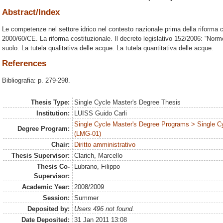
Abstract/Index
Le competenze nel settore idrico nel contesto nazionale prima della riforma co
2000/60/CE. La riforma costituzionale. Il decreto legislativo 152/2006: “Norm
suolo. La tutela qualitativa delle acque. La tutela quantitativa delle acque.
References
Bibliografia: p. 279-298.
Thesis Type:
Single Cycle Master's Degree Thesis
Institution:
LUISS Guido Carli
Single Cycle Master's Degree Programs > Single C
Degree Program:
(LMG-01)
Chair:
Diritto amministrativo
Thesis Supervisor:
Clarich, Marcello
Thesis Co-
Lubrano, Filippo
Supervisor:
Academic Year:
2008/2009
Session:
Summer
Deposited by:
Users 496 not found.
Date Deposited:
31 Jan 2011 13:08