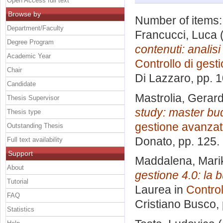
Open Access full text
Browse by
Number of items
Department/Faculty
Francucci, Luca
(
Degree Program
contenuti: analis
Academic Year
Controllo di gest
Chair
Di Lazzaro
, pp. 
Candidate
Mastrolia, Gerar
Thesis Supervisor
study: master bud
Thesis type
gestione avanza
Outstanding Thesis
Donato
, pp. 125
Full text availability
Support
Maddalena, Marik
About
gestione 4.0: la bu
Tutorial
Laurea in
Control
FAQ
Cristiano Busco
,
Statistics