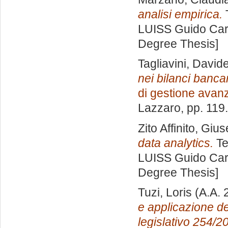
analisi empirica.
T
LUISS Guido Carl
Degree Thesis]
Tagliavini, David
nei bilanci bancar
di gestione avan
Lazzaro
, pp. 119
Zito Affinito, Giu
data analytics.
Te
LUISS Guido Carl
Degree Thesis]
Tuzi, Loris
(A.A. 
e applicazione de
legislativo 254/2