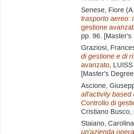
Senese, Fiore
(A
trasporto aereo: il
gestione avanza
pp. 96. [Master's
Graziosi, France
di gestione e di r
avanzato
, LUISS 
[Master's Degree
Ascione, Giusep
all'activity based
Controllo di gest
Cristiano Busco
,
Staiano, Carolina
un'azienda oper