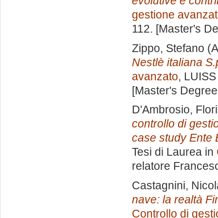
evolutive e contri
gestione avanza
112. [Master's D
Zippo, Stefano
(A
Nestlè italiana S.
avanzato
, LUISS 
[Master's Degree
D'Ambrosio, Flor
controllo di gest
case study Ente E
Tesi di Laurea in
relatore
Frances
Castagnini, Nicol
nave: la realtà Fi
Controllo di gest