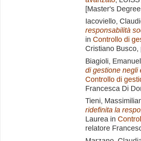
[Master's Degree
Iacoviello, Claud
responsabilità so
in
Controllo di g
Cristiano Busco
,
Biagioli, Emanue
di gestione negli
Controllo di gest
Francesca Di Do
Tieni, Massimilia
ridefinita la resp
Laurea in
Control
relatore
Frances
Marzano, Claudi