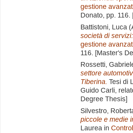
gestione avanza
Donato
, pp. 116.
Battistoni, Luca
(
società di servizi
gestione avanza
116. [Master's D
Rossetti, Gabriel
settore automotive
Tiberina.
Tesi di 
Guido Carli, rela
Degree Thesis]
Silvestro, Robert
piccole e medie i
Laurea in
Control