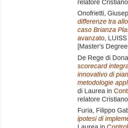
relatore
Cristian
Onofrietti, Giuse
differenze tra all
caso Brianza Plas
avanzato
, LUISS 
[Master's Degree
De Rege di Dona
scorecard integra
innovativo di pian
metodologie appli
di Laurea in
Cont
relatore
Cristian
Furia, Filippo Ga
ipotesi di implem
Laurea in
Control