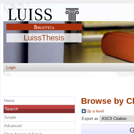
LuissThesis
Login
Browse by C
Home
Search
Up a level
Simple
Export as
Advanced
G