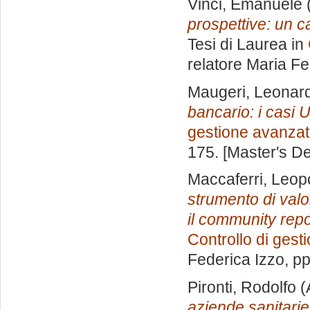
Vinci, Emanuele
prospettive: un c
Tesi di Laurea in
relatore
Maria Fe
Maugeri, Leonar
bancario: i casi 
gestione avanza
175. [Master's D
Maccaferri, Leop
strumento di valo
il community repo
Controllo di gest
Federica Izzo
, p
Pironti, Rodolfo
(
aziende sanitarie