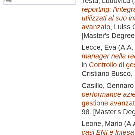
Testa, Ludovica
(
Help
reporting: l'integ
utilizzati al suo i
avanzato
, Luiss 
[Master's Degree
Lecce, Eva
(A.A.
manager nella red
in
Controllo di g
Cristiano Busco
,
Casillo, Gennaro
performance azien
gestione avanza
98. [Master's De
Leone, Mario
(A.
casi ENI e Intes