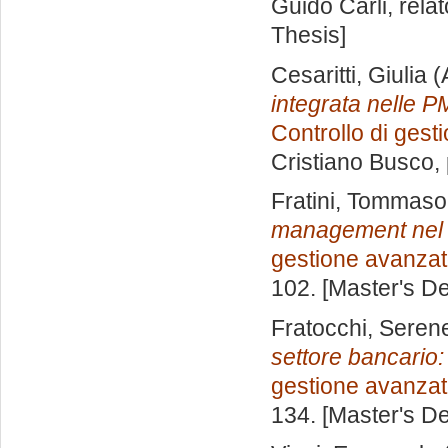
Guido Carli, rela
Thesis]
Cesaritti, Giulia
(
integrata nelle P
Controllo di gest
Cristiano Busco
,
Fratini, Tommaso
management nel c
gestione avanza
102. [Master's D
Fratocchi, Serene
settore bancario: 
gestione avanza
134. [Master's D