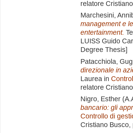
relatore
Cristian
Marchesini, Anni
management e le s
entertainment.
Te
LUISS Guido Carl
Degree Thesis]
Patacchiola, Gug
direzionale in az
Laurea in
Control
relatore
Cristian
Nigro, Esther
(A.
bancario: gli app
Controllo di gest
Cristiano Busco
,