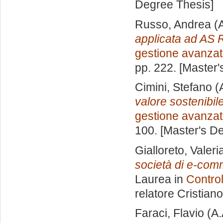
Degree Thesis]
Russo, Andrea
(A
applicata ad AS
gestione avanza
pp. 222. [Master
Cimini, Stefano
(
valore sostenibile
gestione avanza
100. [Master's D
Gialloreto, Valeri
società di e-comm
Laurea in
Control
relatore
Cristian
Faraci, Flavio
(A.