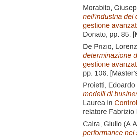
Morabito, Giuse
nell'industria de
gestione avanza
Donato
, pp. 85. 
De Prizio, Loren
determinazione de
gestione avanza
pp. 106. [Master
Proietti, Edoardo
modelli di busine
Laurea in
Control
relatore
Fabrizio
Caira, Giulio
(A.A
performance nel se