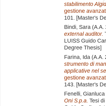
stabilimento Algi
gestione avanza
101. [Master's D
Bindi, Sara
(A.A.
external auditor.
T
LUISS Guido Carl
Degree Thesis]
Farina, Ida
(A.A.
strumento di man
applicative nel se
gestione avanza
143. [Master's D
Fenelli, Gianluca
Oni S.p.a.
Tesi di