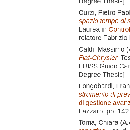
Degree Thesis]
Curzi, Pietro Pao
spazio tempo di so
Laurea in
Control
relatore
Fabrizio
Caldi, Massimo
(
Fiat-Chrysler.
Tes
LUISS Guido Carl
Degree Thesis]
Longobardi, Fra
strumento di prev
di gestione avan
Lazzaro
, pp. 142
Toma, Chiara
(A.