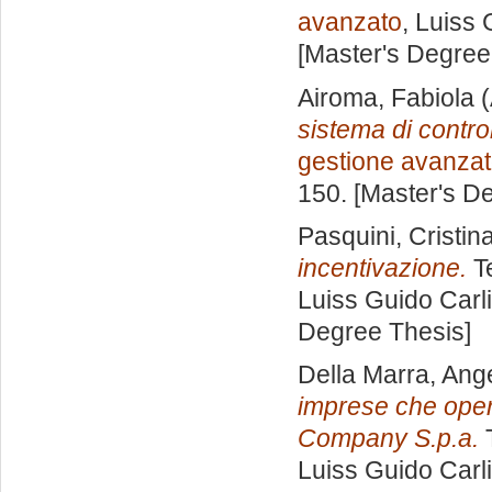
avanzato
, Luiss 
[Master's Degree
Airoma, Fabiola
(
sistema di control
gestione avanza
150. [Master's D
Pasquini, Cristin
incentivazione.
Te
Luiss Guido Carli
Degree Thesis]
Della Marra, Ang
imprese che oper
Company S.p.a.
T
Luiss Guido Carli