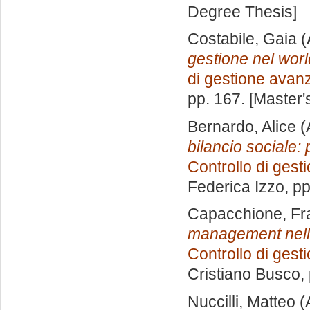
Degree Thesis]
Costabile, Gaia
(
gestione nel worl
di gestione avan
pp. 167. [Master
Bernardo, Alice
(
bilancio sociale: p
Controllo di gest
Federica Izzo
, p
Capacchione, Fr
management nelle
Controllo di gest
Cristiano Busco
,
Nuccilli, Matteo
(