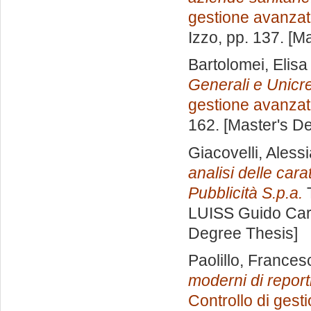
gestione avanza
Izzo
, pp. 137. [M
Bartolomei, Elisa
Generali e Unicre
gestione avanza
162. [Master's D
Giacovelli, Aless
analisi delle carat
Pubblicità S.p.a.
T
LUISS Guido Carl
Degree Thesis]
Paolillo, Frances
moderni di report
Controllo di gest