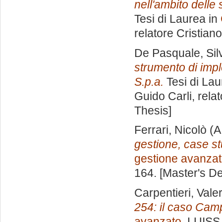
nell'ambito delle 
Tesi di Laurea in
relatore
Cristian
De Pasquale, Sil
strumento di impl
S.p.a.
Tesi di Lau
Guido Carli, rela
Thesis]
Ferrari, Nicolò
(A
gestione, case st
gestione avanza
164. [Master's D
Carpentieri, Valer
254: il caso Camp
avanzato
, LUISS 