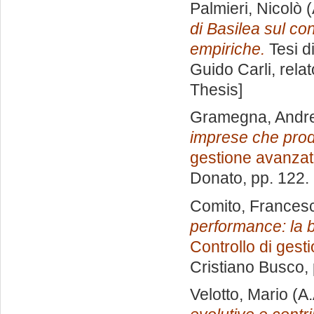
Palmieri, Nicolò
(
di Basilea sul con
empiriche.
Tesi d
Guido Carli, rela
Thesis]
Gramegna, Andr
imprese che prod
gestione avanza
Donato
, pp. 122
Comito, Frances
performance: la 
Controllo di gest
Cristiano Busco
,
Velotto, Mario
(A.